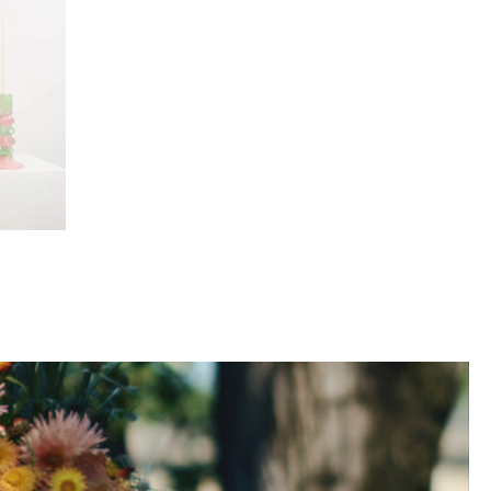
 Bois
n Verre Soufflé Berlingot Rose et Vert