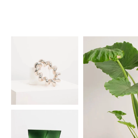
Dessous-de-plat Twist Aluminium NK Amsterdam
Vase Sculptural en Verre