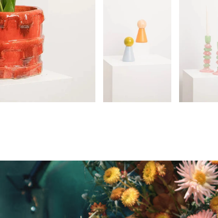
Duo Moulins à Épices Halma en
Bougeoir e