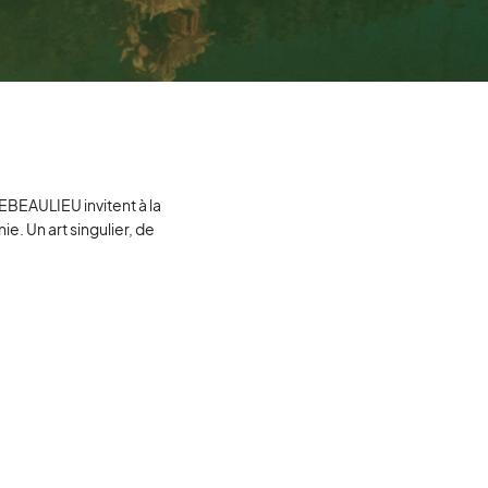
EBEAULIEU invitent à la
e. Un art singulier, de