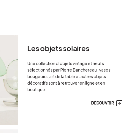
c Soucoupes DEBEAULIEU
Les objets solaires
Une collection d’objets vintage et neufs
sélectionnés par Pierre Banchereau : vases,
bougeoirs, art de la table et autres objets
décoratifs sont à retrouver en ligne et en
boutique.
DÉCOUVRIR