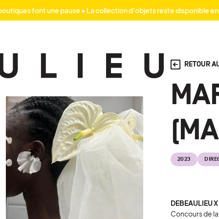
outiques font une pause • La collection d'objets reste disponible en
RETOUR AU
MA
(MA
2023
DIRE
DEBEAULIEU 
Concours de la