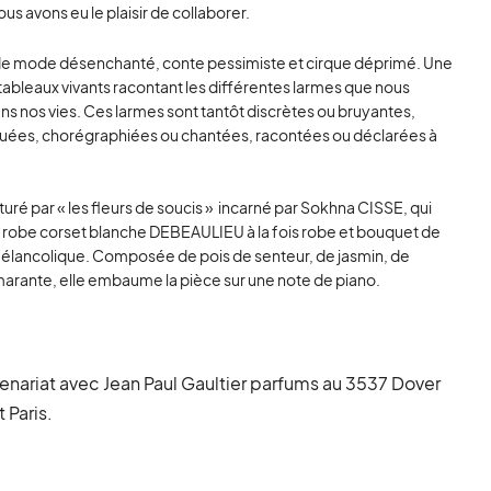
us avons eu le plaisir de collaborer.
lé de mode désenchanté, conte pessimiste et cirque déprimé. Une
ableaux vivants racontant les différentes larmes que nous
s nos vies. Ces larmes sont tantôt discrètes ou bruyantes,
ouées, chorégraphiées ou chantées, racontées ou déclarées à
turé par « les fleurs de soucis » incarné par Sokhna CISSE, qui
e robe corset blanche DEBEAULIEU à la fois robe et bouquet de
élancolique. Composée de pois de senteur, de jasmin, de
marante, elle embaume la pièce sur une note de piano.
enariat avec Jean Paul Gaultier parfums au 3537 Dover
 Paris.