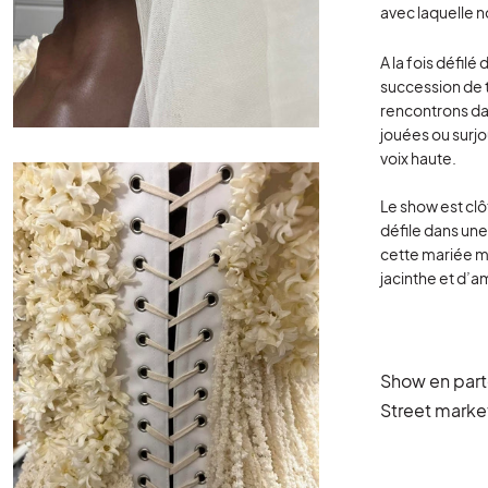
avec laquelle no
A la fois défi
succession de t
rencontrons dan
jouées ou surj
voix haute.
Le show est clô
défile dans un
cette mariée m
jacinthe et d’a
Show en part
Street market