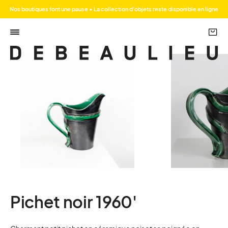
Nos boutiques font une pause • La collection d'objets reste disponible en ligne
Pichet noir 1960'