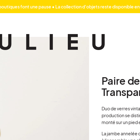
outiques font une pause • La collection d'objets reste disponible en
Paire d
Transpa
Duo de verres vint
production se disti
monté sur un pied e
La jambe annelée o