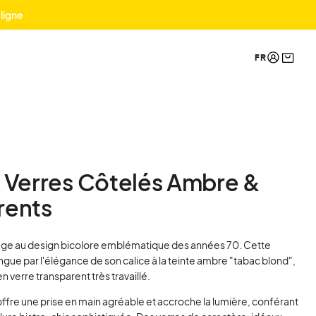
 ligne
e Verres Côtelés Ambre &
rents
age au design bicolore emblématique des années 70. Cette
ngue par l'élégance de son calice à la teinte ambre "tabac blond",
n verre transparent très travaillé.
ffre une prise en main agréable et accroche la lumière, conférant