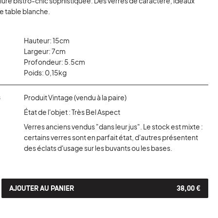
lure bistro-chic sophistiquée. Des verres de caractère, idéaux
e table blanche.
Hauteur: 15cm
Largeur: 7cm
Profondeur: 5.5cm
Poids: 0,15kg
s
Produit Vintage (vendu à la paire)
État de l'objet : Très Bel Aspect
Verres anciens vendus "dans leur jus". Le stock est mixte :
certains verres sont en parfait état, d'autres présentent
des éclats d'usage sur les buvants ou les bases.
AJOUTER AU PANIER
38,00 €